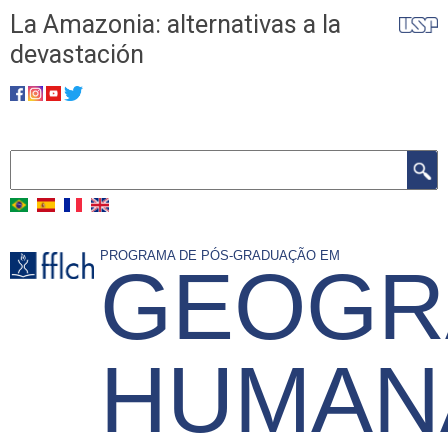
Skip
La Amazonia: alternativas a la
to
devastación
main
​​​​​​​
content
Search
PROGRAMA DE PÓS-GRADUAÇÃO EM
GEOGR
HUMANA