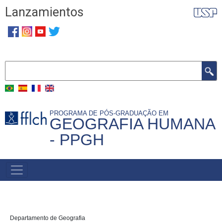
Skip
Lanzamientos
to
main
content
Search
PROGRAMA DE PÓS-GRADUAÇÃO EM
GEOGRAFIA HUMANA
- PPGH
MENU
PRINCIPAL
D
epartamento de Geografia 
