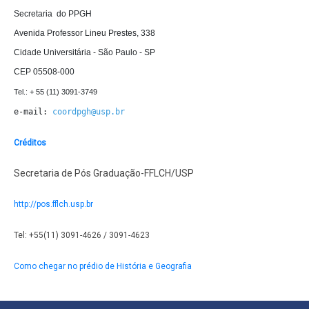
Secretaria  do PPGH

Avenida Professor Lineu Prestes, 338

Cidade Universitária - São Paulo - SP

CEP 05508-000
e-mail: 
coordpgh@usp.br
Créditos
Secretaria de Pós Graduação-FFLCH/USP
http://pos.fflch.usp.br
Tel: +55(11) 3091-4626 / 3091-4623
Como chegar no prédio de História e Geografia