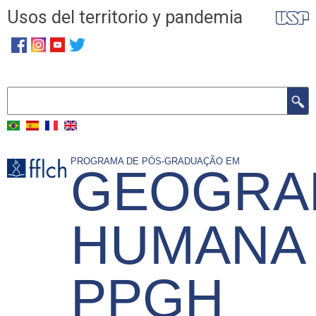
Skip
Usos del territorio y pandemia
to
main
content
Search
PROGRAMA DE PÓS-GRADUAÇÃO EM
GEOGRA
HUMANA 
PPGH