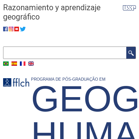
Skip
Razonamiento y aprendizaje
to
geográfico
main
​​​​​​​
content
Search
PROGRAMA DE PÓS-GRADUAÇÃO EM
GEOG
HUMA