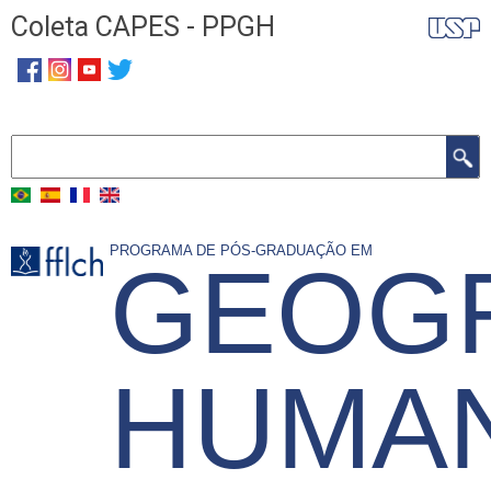
Pular
Coleta CAPES - PPGH
para
o
conteúdo
principal
Buscar
PROGRAMA DE PÓS-GRADUAÇÃO EM
GEOGR
HUMAN