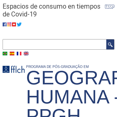
Skip
Espacios de consumo en tiempos
to
de Covid-19
main
​​​​​​​
content
Search
PROGRAMA DE PÓS-GRADUAÇÃO EM
GEOGRAF
HUMANA 
PPGH