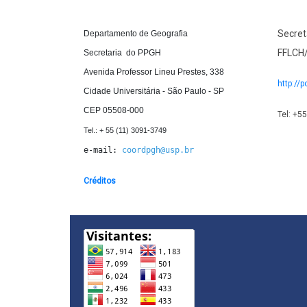
Secret
D
epartamento de Geografia 

FFLCH
Secretaria  do PPGH

Avenida Professor Lineu Prestes, 338

http://p
Cidade Universitária - São Paulo - SP

CEP 05508-000
Tel: +5
e-mail: 
coordpgh@usp.br
Créditos