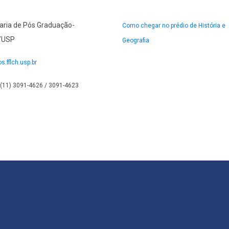
aria de Pós Graduação-
Como chegar no prédio de História e
/USP
Geografia
os.fflch.usp.br
5(11) 3091-4626 / 3091-4623