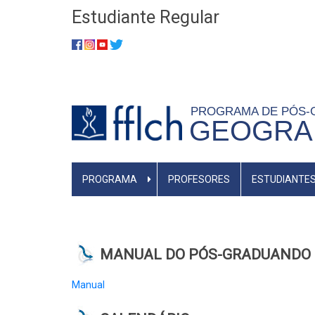
Skip
Estudiante Regular
to
​​​​​​​
main
content
PROGRAMA DE PÓS
GEOGRAF
MENU
PROGRAMA
PROFESORES
ESTUDIANTE
PRINCIPAL
MANUAL DO PÓS-GRADUANDO
Manual