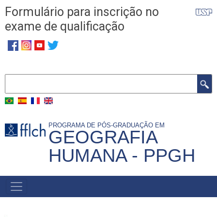
Pular
Formulário para inscrição no
para
exame de qualificação
o
conteúdo
principal
Buscar
PROGRAMA DE PÓS-GRADUAÇÃO EM
GEOGRAFIA
HUMANA - PPGH
MENU
PRINCIPAL