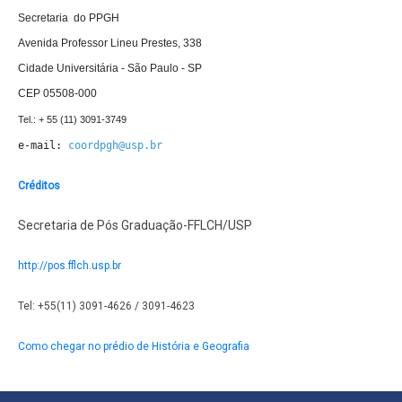
Secretaria  do PPGH

Avenida Professor Lineu Prestes, 338

Cidade Universitária - São Paulo - SP

CEP 05508-000
e-mail: 
coordpgh@usp.br
Créditos
Secretaria de Pós Graduação-FFLCH/USP
http://pos.fflch.usp.br
Tel: +55(11) 3091-4626 / 3091-4623
Como chegar no prédio de História e Geografia