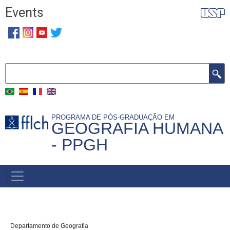
Pular
Events
para
o
conteúdo
principal
Buscar
PROGRAMA DE PÓS-GRADUAÇÃO EM
GEOGRAFIA HUMANA
- PPGH
MENU
PRINCIPAL
D
epartamento de Geografia 
