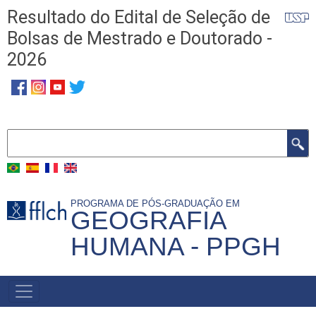
Pular
Resultado do Edital de Seleção de
para
Bolsas de Mestrado e Doutorado -
o
2026
conteúdo
principal
Buscar
PROGRAMA DE PÓS-GRADUAÇÃO EM
GEOGRAFIA
HUMANA - PPGH
MENU
PRINCIPAL