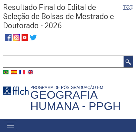
Pular
Resultado Final do Edital de
para
Seleção de Bolsas de Mestrado e
o
Doutorado - 2026
conteúdo
principal
Buscar
PROGRAMA DE PÓS-GRADUAÇÃO EM
GEOGRAFIA
HUMANA - PPGH
MENU
PRINCIPAL