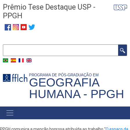
Pular
Prêmio Tese Destaque USP -
para
PPGH
o
conteúdo
principal
Buscar
PROGRAMA DE PÓS-GRADUAÇÃO EM
GEOGRAFIA
HUMANA - PPGH
MENU
PRINCIPAL
PPGH comunica a menção honrosa atribuída ao trabalho “
O espaço da