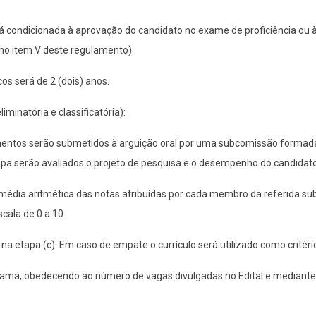
á condicionada à aprovação do candidato no exame de proficiência ou 
 no item V deste regulamento).
os será de 2 (dois) anos.
liminatória e classificatória):
mentos serão submetidos à arguição oral por uma subcomissão formad
apa serão avaliados o projeto de pesquisa e o desempenho do candidato
a média aritmética das notas atribuídas por cada membro da referida 
cala de 0 a 10.
 na etapa (c). Em caso de empate o currículo será utilizado como critério
ama, obedecendo ao número de vagas divulgadas no Edital e mediante d