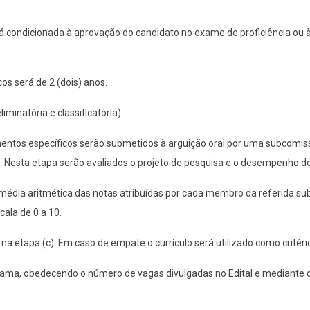
á condicionada à aprovação do candidato no exame de proficiência ou 
os será de 2 (dois) anos.
eliminatória e classificatória):
mentos específicos serão submetidos à arguição oral por uma subcomi
 Nesta etapa serão avaliados o projeto de pesquisa e o desempenho do
a média aritmética das notas atribuídas por cada membro da referida 
cala de 0 a 10.
 na etapa (c). Em caso de empate o currículo será utilizado como critério
ama, obedecendo o número de vagas divulgadas no Edital e mediante di