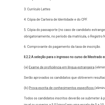
3. Currículo Lattes
4. Cópia de Carteira de Identidade e do CPF.
5. Cópia do passaporte (no caso de candidato estrange
obrigatoriamente, no período da matrícula, o Registro 
6. Comprovante do pagamento da taxa de inscrição.
II.2.2 A seleção para o ingresso no curso de Mestrado
(a)
Exame de proficiência em língua estrangeira
(elimin
Serão aprovados os candidatos que obtiverem resultado
(b)
Prova escrita de conhecimentos específicos
(elimin
Todos os candidatos inscritos deverão se submeter à 
igual ou superior a 5,0 [cinco] em uma escala de 0 a 10.