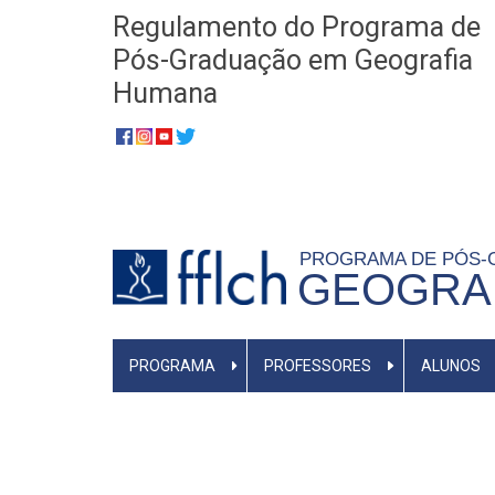
Pular
Regulamento do Programa de
para
Pós-Graduação em Geografia
o
Humana
conteúdo
​​​​​​​
principal
PROGRAMA DE PÓS
GEOGRAF
MENU
PROGRAMA
PROFESSORES
ALUNOS
PRINCIPAL