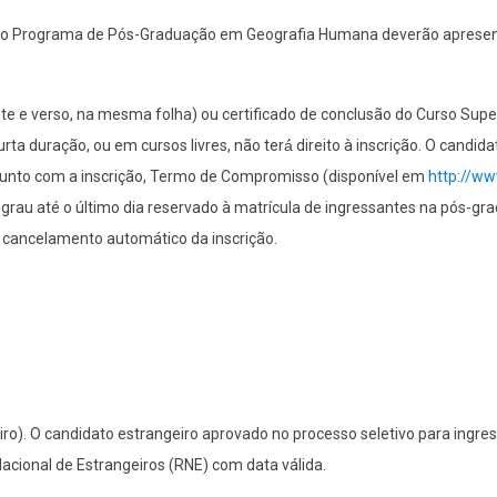
do Programa de Pós-Graduação em Geografia Humana deverão apresentar,
e e verso, na mesma folha) ou certificado de conclusão do Curso Superi
a duração, ou em cursos livres, não terá́ direito à inscrição. O candid
r, junto com a inscrição, Termo de Compromisso (disponível em
http://ww
u até o último dia reservado à matrícula de ingressantes na pós-grad
cancelamento automático da inscrição.
iro). O candidato estrangeiro aprovado no processo seletivo para ingr
Nacional de Estrangeiros (RNE) com data válida.