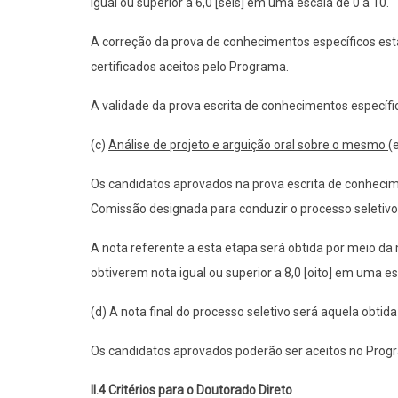
igual ou superior a 6,0 [seis] em uma escala de 0 a 10.
A correção da prova de conhecimentos específicos est
certificados aceitos pelo Programa.
A validade da prova escrita de conhecimentos específic
(c)
Análise de projeto e argui
ção oral sobre o mesmo
(
Os candidatos aprovados na prova escrita de conheci
Comissão designada para conduzir o processo seletivo.
A nota referente a esta etapa será obtida por meio d
obtiverem nota igual ou superior a 8,0 [oito] em uma es
(d) A nota final do processo seletivo será aquela obtida
Os candidatos aprovados poderão ser aceitos no Progr
II.4 Critérios para o Doutorado Direto