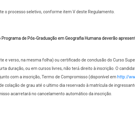
ante o processo seletivo, conforme item V deste Regulamento.
do Programa de Pós-Graduação em Geografia Humana deverão apresentar,
e e verso, na mesma folha) ou certificado de conclusão do Curso Superi
a duração, ou em cursos livres, não terá́ direito à inscrição. O candid
r, junto com a inscrição, Termo de Compromisso (disponível em
http://w
lação de grau até o ultimo dia reservado à matrícula de ingressante
sso acarretará no cancelamento automático da inscrição.